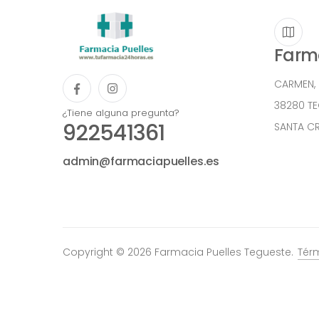
Farma
CARMEN,
38280 T
¿Tiene alguna pregunta?
922541361
SANTA CR
admin@farmaciapuelles.es
Copyright © 2026 Farmacia Puelles Tegueste.
Tér