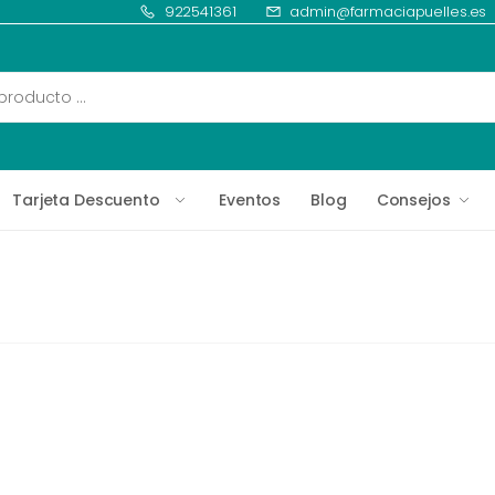
922541361
admin@farmaciapuelles.es
Tarjeta Descuento
Eventos
Blog
Consejos