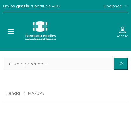
Envíos
gratis
a partir de 40€
Opciones
Toggle
Acceso
Tienda
MARCAS