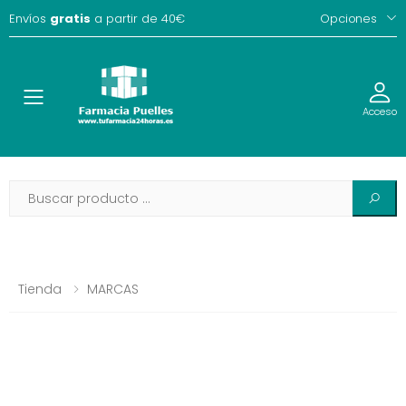
Envíos
gratis
a partir de 40€
Opciones
Toggle
Acceso
Tienda
MARCAS