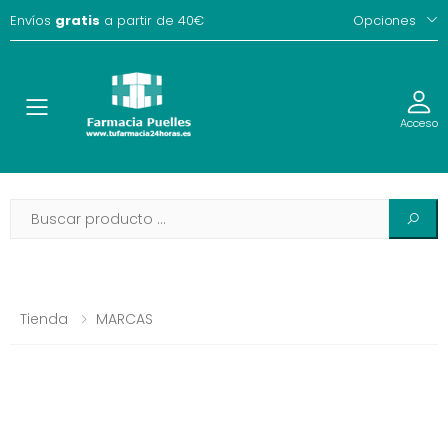
Envíos
gratis
a partir de 40€
Opciones
Toggle
Acceso
Tienda
MARCAS