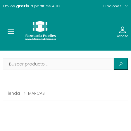
Envíos
gratis
a partir de 40€
Opciones
Toggle
Acceso
Tienda
MARCAS