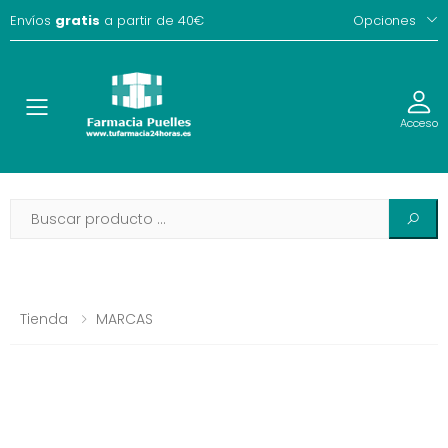
Envíos
gratis
a partir de 40€
Opciones
Toggle
Acceso
Tienda
MARCAS