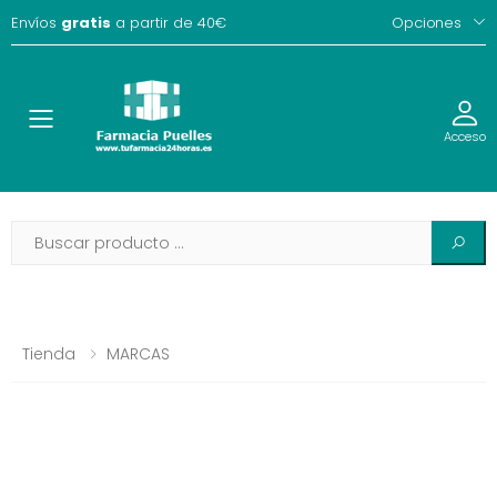
Envíos
gratis
a partir de 40€
Opciones
Toggle
Acceso
Tienda
MARCAS