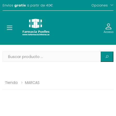
Envíos
gratis
a partir de 40€
Opciones
Toggle
Acceso
Tienda
MARCAS