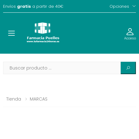
Envíos
gratis
a partir de 40€
Opciones
Toggle
Acceso
Tienda
MARCAS