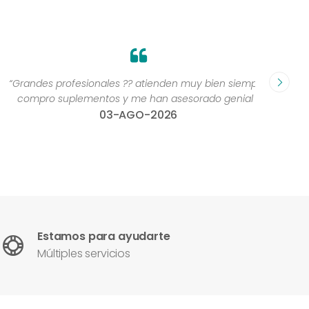
Grandes profesionales ?? atienden muy bien siempre,
“Excelen
compro suplementos y me han asesorado genial ”
una 
03-AGO-2026
con
Estamos para ayudarte
Múltiples servicios