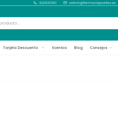
922541361
admin@farmaciapuelles.es
Tarjeta Descuento
Eventos
Blog
Consejos