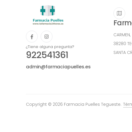
Farma
CARMEN,
38280 T
¿Tiene alguna pregunta?
922541361
SANTA CR
admin@farmaciapuelles.es
Copyright © 2026 Farmacia Puelles Tegueste.
Tér