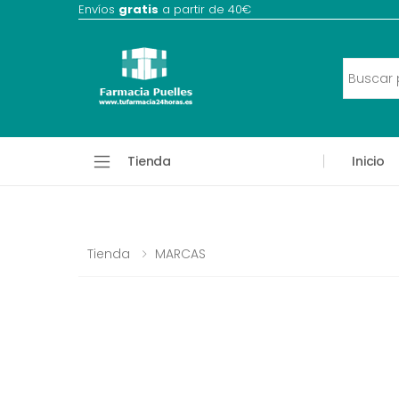
Envíos
gratis
a partir de 40€
Tienda
Inicio
Tienda
MARCAS