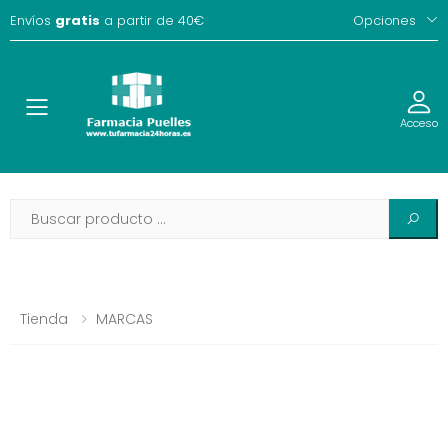
Envíos
gratis
a partir de 40€
Opciones
Toggle
Acceso
Tienda
MARCAS