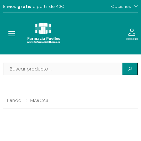
Envíos
gratis
a partir de 40€
Opciones
Toggle
Acceso
Tienda
MARCAS