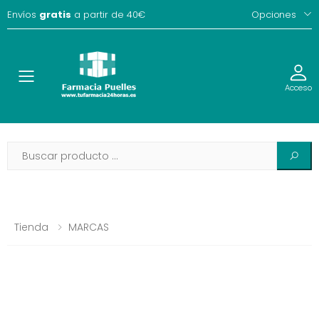
Envíos
gratis
a partir de 40€
Opciones
Toggle
Acceso
Tienda
MARCAS