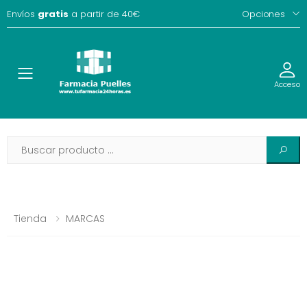
Envíos
gratis
a partir de 40€
Opciones
Toggle
Acceso
Tienda
MARCAS