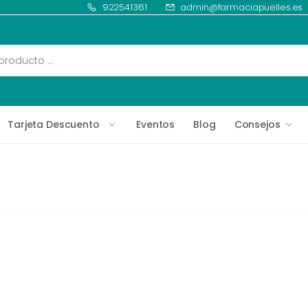
922541361
admin@farmaciapuelles.es
Tarjeta Descuento
Eventos
Blog
Consejos