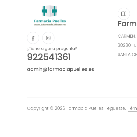
Farma
CARMEN,
38280 T
¿Tiene alguna pregunta?
922541361
SANTA CR
admin@farmaciapuelles.es
Copyright © 2026 Farmacia Puelles Tegueste.
Tér