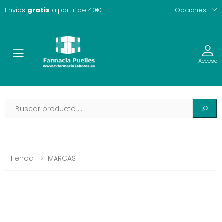
Envíos
gratis
a partir de 40€
Opciones
Toggle
Acceso
Tienda
MARCAS