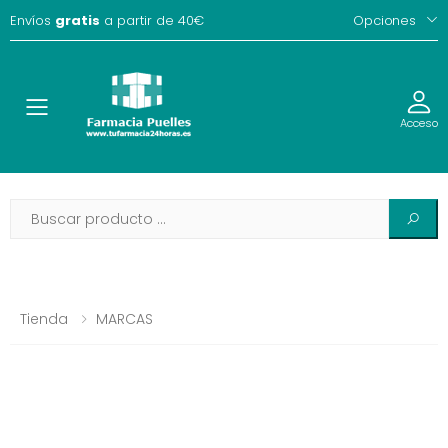
Envíos
gratis
a partir de 40€
Opciones
Toggle
Acceso
Tienda
MARCAS