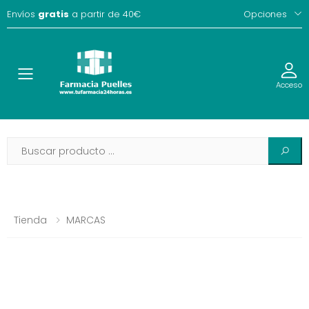
Envíos
gratis
a partir de 40€
Opciones
Toggle
Acceso
Tienda
MARCAS