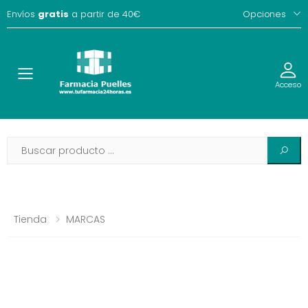
Envíos
gratis
a partir de 40€
Opciones
Toggle
Acceso
Tienda
MARCAS