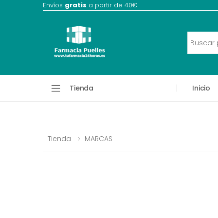
Envíos
gratis
a partir de 40€
Tienda
Inicio
Tienda
MARCAS