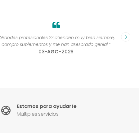
Grandes profesionales ?? atienden muy bien siempre,
“Excelen
compro suplementos y me han asesorado genial ”
una 
03-AGO-2026
con
Estamos para ayudarte
Múltiples servicios