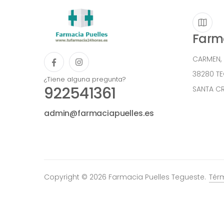
Farma
CARMEN,
38280 T
¿Tiene alguna pregunta?
922541361
SANTA CR
admin@farmaciapuelles.es
Copyright © 2026 Farmacia Puelles Tegueste.
Tér