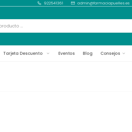
922541361
admin@farmaciapuelles.es
Tarjeta Descuento
Eventos
Blog
Consejos