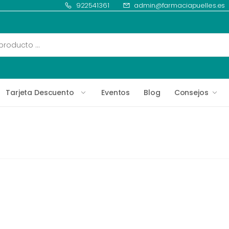
922541361
admin@farmaciapuelles.es
Tarjeta Descuento
Eventos
Blog
Consejos