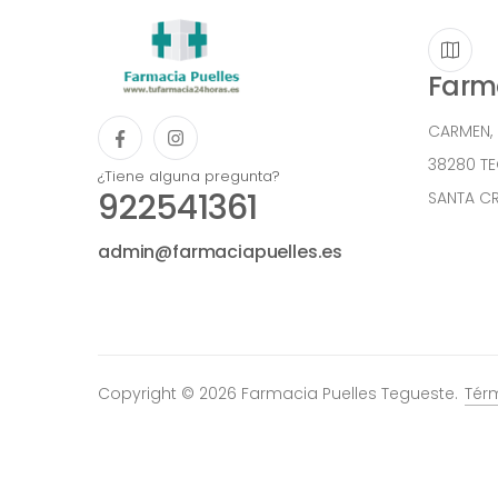
Farma
CARMEN,
38280 T
¿Tiene alguna pregunta?
922541361
SANTA CR
admin@farmaciapuelles.es
Copyright © 2026 Farmacia Puelles Tegueste.
Tér