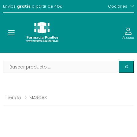
Envíos
gratis
a partir de 40€
Opciones
Toggle
Acceso
Tienda
MARCAS