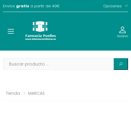
Envíos
gratis
a partir de 40€
Opciones
Toggle
Acceso
Tienda
MARCAS