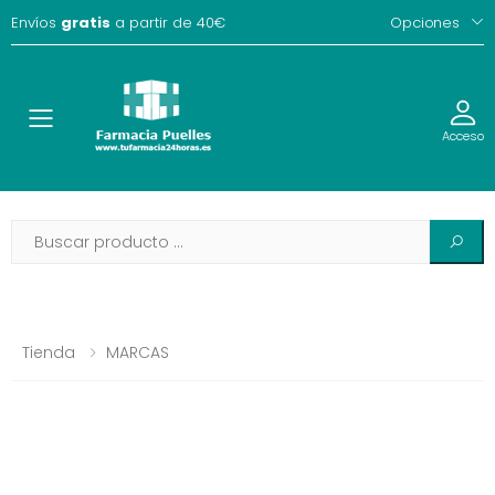
Envíos
gratis
a partir de 40€
Opciones
Toggle
Acceso
Tienda
MARCAS