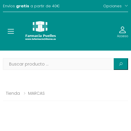
Envíos
gratis
a partir de 40€
Opciones
Toggle
Acceso
Tienda
MARCAS