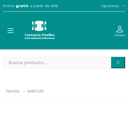
Envíos
gratis
a partir de 40€
Opciones
Toggle
Acceso
Tienda
MARCAS