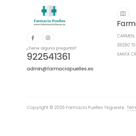
Farma
CARMEN,
38280 T
¿Tiene alguna pregunta?
922541361
SANTA CR
admin@farmaciapuelles.es
Copyright © 2026 Farmacia Puelles Tegueste.
Tér