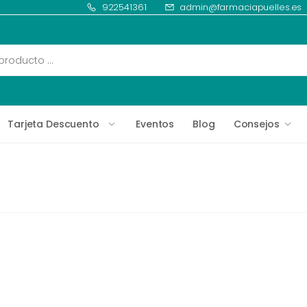
922541361
admin@farmaciapuelles.es
Tarjeta Descuento
Eventos
Blog
Consejos