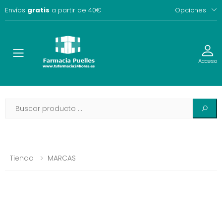
Envíos
gratis
a partir de 40€
Opciones
Toggle
Acceso
Tienda
MARCAS