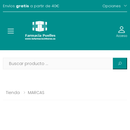
Envíos
gratis
a partir de 40€
Opciones
Toggle
Acceso
Tienda
MARCAS