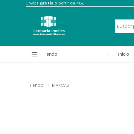
Envíos
gratis
a partir de 40€
Tienda
Inicio
Tienda
MARCAS