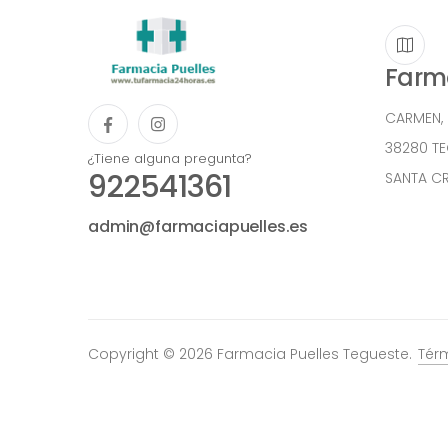
Farma
CARMEN,
38280 T
¿Tiene alguna pregunta?
922541361
SANTA CR
admin@farmaciapuelles.es
Copyright © 2026 Farmacia Puelles Tegueste.
Tér