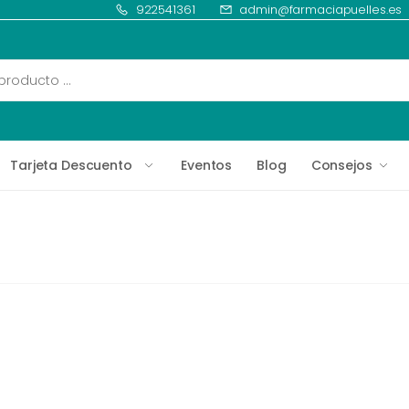
922541361
admin@farmaciapuelles.es
Tarjeta Descuento
Eventos
Blog
Consejos