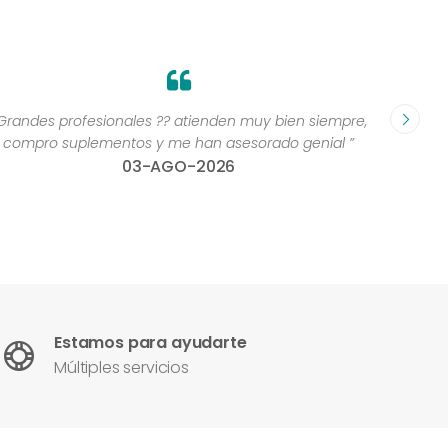
Grandes profesionales ?? atienden muy bien siempre,
“Excelen
compro suplementos y me han asesorado genial ”
una 
03-AGO-2026
con
Estamos para ayudarte
Múltiples servicios