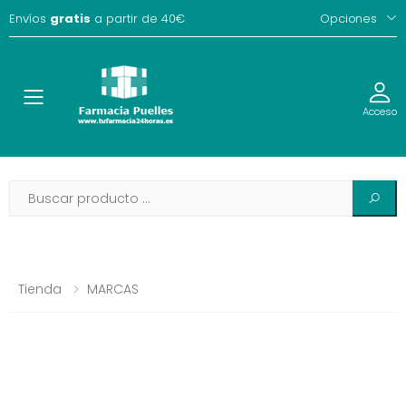
Envíos
gratis
a partir de 40€
Opciones
Toggle
Acceso
Tienda
MARCAS