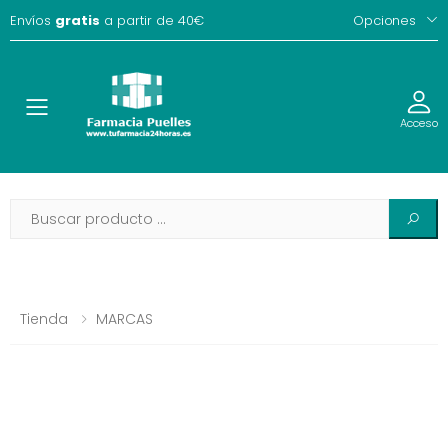
Envíos
gratis
a partir de 40€
Opciones
Toggle
Acceso
Tienda
MARCAS