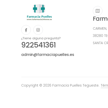
Farma
CARMEN,
38280 T
¿Tiene alguna pregunta?
922541361
SANTA CR
admin@farmaciapuelles.es
Copyright © 2026 Farmacia Puelles Tegueste.
Tér