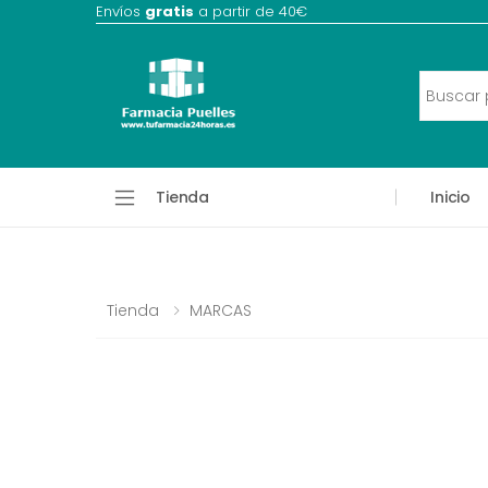
Envíos
gratis
a partir de 40€
Tienda
Inicio
Tienda
MARCAS