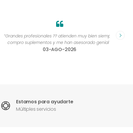
Grandes profesionales ?? atienden muy bien siempre,
“Excelen
compro suplementos y me han asesorado genial ”
una 
03-AGO-2026
con
Estamos para ayudarte
Múltiples servicios