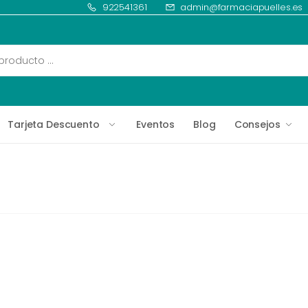
922541361
admin@farmaciapuelles.es
Tarjeta Descuento
Eventos
Blog
Consejos