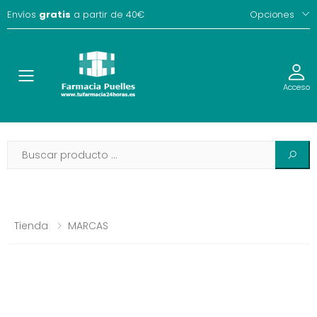
Envíos
gratis
a partir de 40€
Opciones
Toggle
Acceso
Tienda
MARCAS