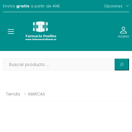
Envíos
gratis
a partir de 40€
Opciones
Toggle
Acceso
Tienda
MARCAS