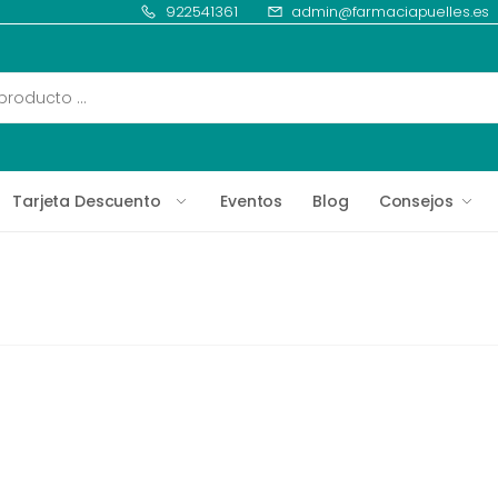
922541361
admin@farmaciapuelles.es
Tarjeta Descuento
Eventos
Blog
Consejos