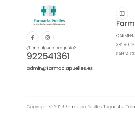
Farma
CARMEN,
38280 T
¿Tiene alguna pregunta?
922541361
SANTA CR
admin@farmaciapuelles.es
Copyright © 2026 Farmacia Puelles Tegueste.
Tér