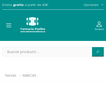
Envíos
gratis
a partir de 40€
Opciones
Toggle
Acceso
Tienda
MARCAS