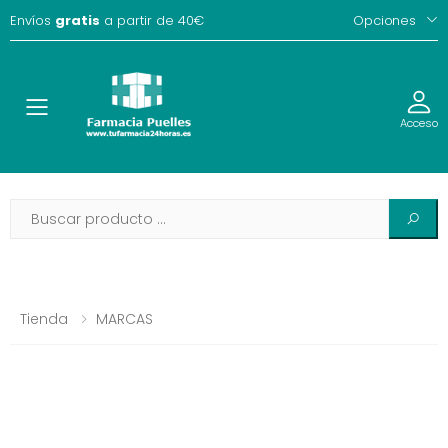
Envíos
gratis
a partir de 40€
Opciones
Toggle
Acceso
Tienda
MARCAS