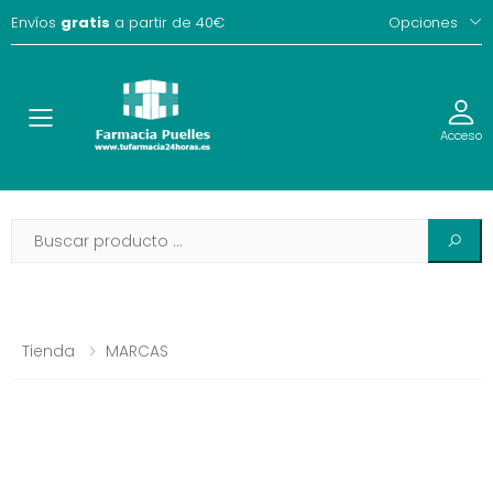
Envíos
gratis
a partir de 40€
Opciones
Toggle
Acceso
Tienda
MARCAS