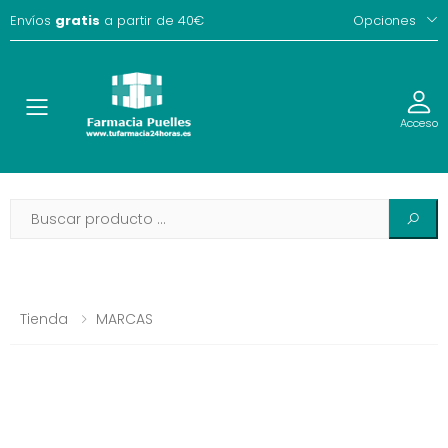
Envíos
gratis
a partir de 40€
Opciones
Toggle
Acceso
Tienda
MARCAS