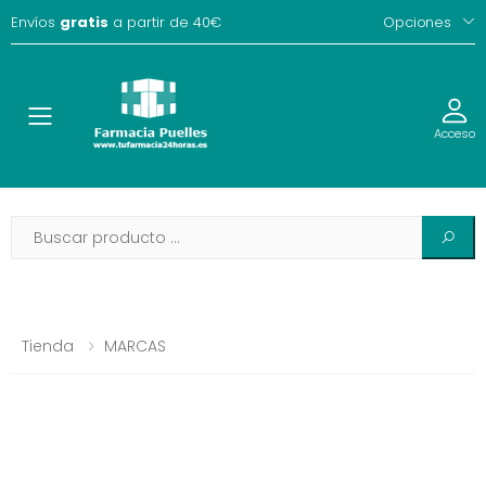
Envíos
gratis
a partir de 40€
Opciones
Toggle
Acceso
Tienda
MARCAS