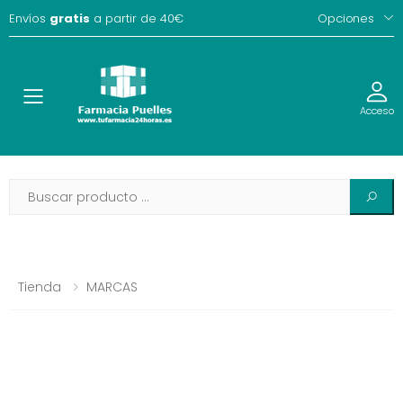
Envíos
gratis
a partir de 40€
Opciones
Toggle
Acceso
Tienda
MARCAS