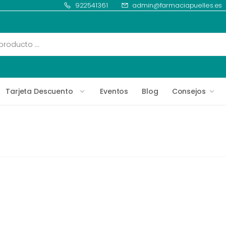
922541361
admin@farmaciapuelles.es
Tarjeta Descuento
Eventos
Blog
Consejos