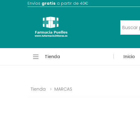
Envíos
gratis
a partir de 40€
Tienda
Inicio
Tienda
MARCAS