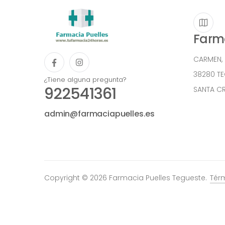
Farma
CARMEN,
38280 T
¿Tiene alguna pregunta?
922541361
SANTA CR
admin@farmaciapuelles.es
Copyright © 2026 Farmacia Puelles Tegueste.
Tér