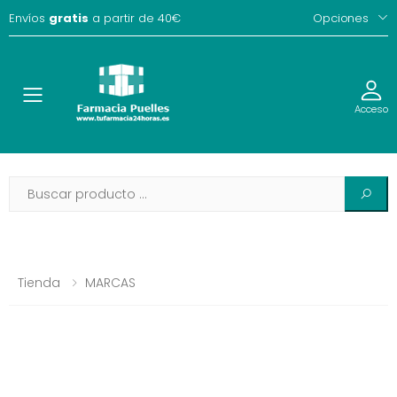
Envíos
gratis
a partir de 40€
Opciones
Toggle
Acceso
Tienda
MARCAS