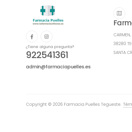
Farma
CARMEN,
38280 T
¿Tiene alguna pregunta?
922541361
SANTA CR
admin@farmaciapuelles.es
Copyright © 2026 Farmacia Puelles Tegueste.
Tér