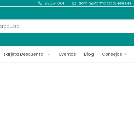
922541361
admin@farmaciapuelles.es
Tarjeta Descuento
Eventos
Blog
Consejos