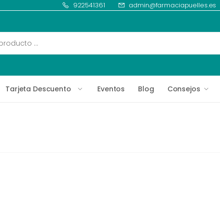
922541361
admin@farmaciapuelles.es
Tarjeta Descuento
Eventos
Blog
Consejos