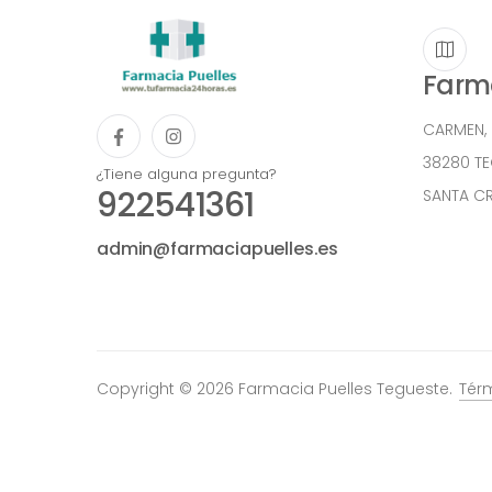
Farma
CARMEN,
38280 T
¿Tiene alguna pregunta?
922541361
SANTA CR
admin@farmaciapuelles.es
Copyright © 2026 Farmacia Puelles Tegueste.
Tér