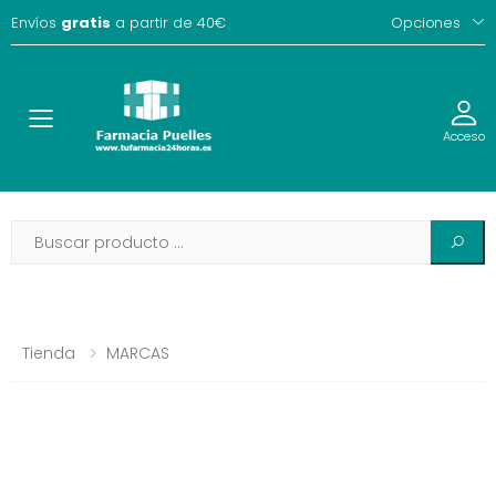
Envíos
gratis
a partir de 40€
Opciones
Toggle
Acceso
Tienda
MARCAS