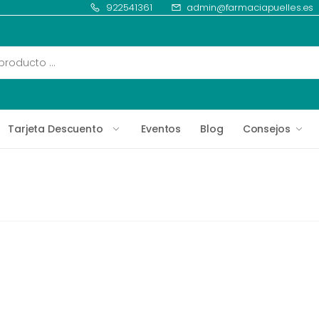
922541361
admin@farmaciapuelles.es
Tarjeta Descuento
Eventos
Blog
Consejos