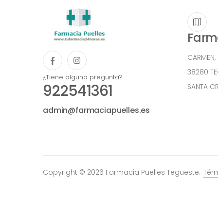
Farma
CARMEN,
38280 T
¿Tiene alguna pregunta?
922541361
SANTA CR
admin@farmaciapuelles.es
Copyright © 2026 Farmacia Puelles Tegueste.
Tér