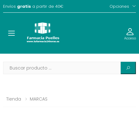
Envíos
gratis
a partir de 40€
Opciones
Toggle
Acceso
Tienda
MARCAS