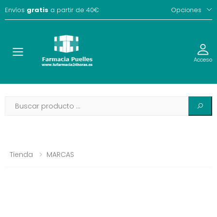
Envíos
gratis
a partir de 40€
Opciones
Toggle
Acceso
Tienda
MARCAS